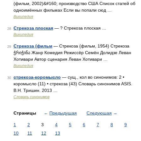
(фильм, 2002)&#160; производство США Список статей об
одноимённых фильмах Если вы попали сюд …
Википедия
Стрекоза плоская
— ? Стрекоза плоская …
28
Википедия
Стрекоза (фильм
— Стрекоза (фильм, 1954) Стрекоза
29
ჭრიჭინა Жанр Комедия Режиссёр Семён Долидзе Леван
Хотивари Автор сценария Леван Хотивари …
Википедия
стрекоза-коромысло
— сущ., кол во синонимов: 2 •
30
коромысло (11) • стрекоза (43) Словарь синонимов ASIS.
В.Н. Тришин. 2013 …
Словарь синонимов
Страницы
←
Предыдущая
Следующая
→
1
2
3
4
5
6
7
8
9
10
11
12
13